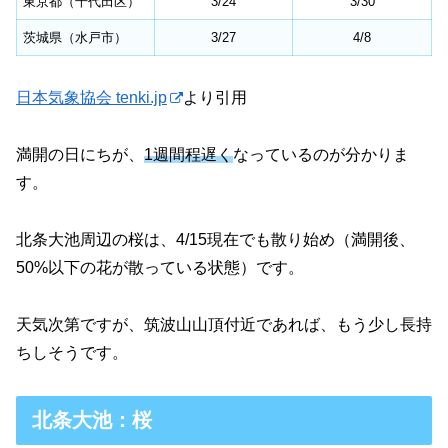
東京都（千代田区）
3/24
3/30
茨城県（水戸市）
3/27
4/8
日本気象協会 tenki.jp
より引用
満開の日にちが、
1週間程遅く
なっているのが分かりま
す。
北条大池周辺の桜は、4/15現在でも散り始め（満開後、
50%以下の花が散っている状態）です。
天気次第ですが、筑波山山頂付近であれば、もう少し長持
ちしそうです。
北条大池：桜