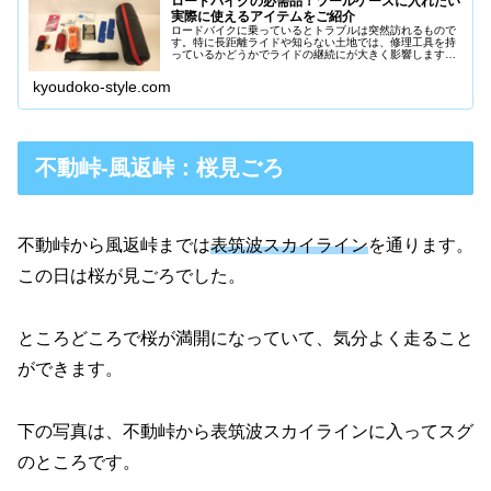
ロードバイクの必需品！ツールケースに入れたい
実際に使えるアイテムをご紹介
ロードバイクに乗っているとトラブルは突然訪れるもので
す。特に長距離ライドや知らない土地では、修理工具を持
っているかどうかでライドの継続にが大きく影響します。
本記事では、ロードバイクに乗る際にツールケースに入れ
て携帯しておきたい修理系アイテム...
kyoudoko-style.com
不動峠-風返峠：桜見ごろ
不動峠から風返峠までは
表筑波スカイライン
を通ります。
この日は桜が見ごろでした。
ところどころで桜が満開になっていて、気分よく走ること
ができます。
下の写真は、不動峠から表筑波スカイラインに入ってスグ
のところです。