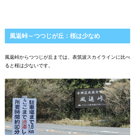
風返峠～つつじが丘：桜は少なめ
風返峠からつつじが丘までは、表筑波スカイラインに比べ
ると桜は少ないです。