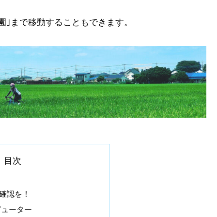
園｣まで移動することもできます。
目次
確認を！
ピューター