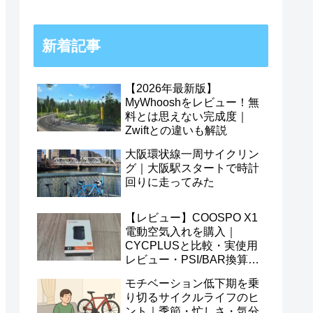
新着記事
【2026年最新版】
MyWhooshをレビュー！無
料とは思えない完成度｜
Zwiftとの違いも解説
大阪環状線一周サイクリン
グ｜大阪駅スタートで時計
回りに走ってみた
【レビュー】COOSPO X1
電動空気入れを購入｜
CYCPLUSと比較・実使用
レビュー・PSI/BAR換算表
つき
モチベーション低下期を乗
り切るサイクルライフのヒ
ント｜季節・忙しさ・気分