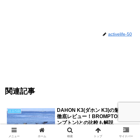
activelife-50
関連記事
DAHON K3(ダホン K3)の魅力を
ミニベロ
徹底レビュー！BROMPTON(ブロ
ンプトン)との比較も解説
ロードバイクと折りたたみ自転車、どち
らも愛用している私が日常のパートナー
メニュー
ホーム
検索
トップ
サイドバー