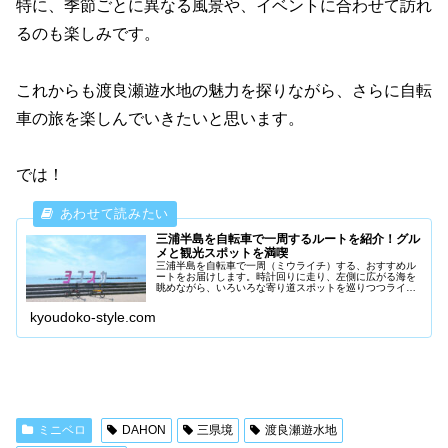
特に、季節ごとに異なる風景や、イベントに合わせて訪れ
るのも楽しみです。
これからも渡良瀬遊水地の魅力を探りながら、さらに自転
車の旅を楽しんでいきたいと思います。
では！
三浦半島を自転車で一周するルートを紹介！グル
メと観光スポットを満喫
三浦半島を自転車で一周（ミウライチ）する、おすすめル
ートをお届けします。時計回りに走り、左側に広がる海を
眺めながら、いろいろな寄り道スポットを巡りつつライド
を楽しむことができます。浦賀を出発して、三浦・葉山・
横須賀を経由して距離は80キロく...
kyoudoko-style.com
ミニベロ
DAHON
三県境
渡良瀬遊水地