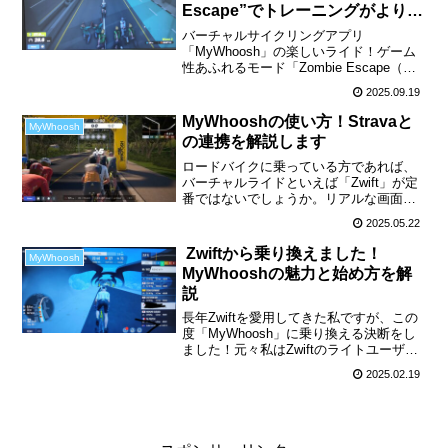
Escape”でトレーニングがよりア
クションに
バーチャルサイクリングアプリ
「MyWhoosh」の楽しいライド！ゲーム
性あふれるモード「Zombie Escape（ゾ
ンビ・エスケープ）」を紹介します。。
2025.09.19
これまでのMyWhooshといえば、リアル
なワークアウトやレースでの活用が中心
MyWhooshの使い方！Stravaと
MyWhoosh
でしたが...
の連携を解説します
ロードバイクに乗っている方であれば、
バーチャルライドといえば「Zwift」が定
番ではないでしょうか。リアルな画面で
のイベントやトレーニング機能は魅力的
2025.05.22
で、実際に楽しく続けられる点が大きな
特徴です。さらに、「Strava」など記録
Zwiftから乗り換えました！
MyWhoosh
をとるツール...
MyWhooshの魅力と始め方を解
説
長年Zwiftを愛用してきた私ですが、この
度「MyWhoosh」に乗り換える決断をし
ました！元々私はZwiftのライトユーザー
だったので、価格改定による値上げが乗
2025.02.19
り換え要因の一つです。そのような状況
下で「MyWhoosh」に出会いました。
「...