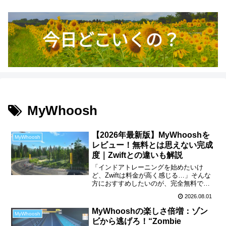
MyWhoosh
【2026年最新版】MyWhooshを
MyWhoosh
レビュー！無料とは思えない完成
度｜Zwiftとの違いも解説
「インドアトレーニングを始めたいけ
ど、Zwiftは料金が高く感じる…」そんな
方におすすめしたいのが、完全無料で利
用できるサイクリングアプリ
2026.08.01
「MyWhoosh（マイフーシュ）」です。
私自身も以前はZwiftを利用していました
MyWhooshの楽しさ倍増：ゾン
MyWhoosh
が、料金改定をきっ...
ビから逃げろ！“Zombie