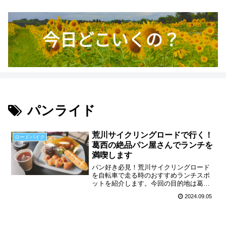
パンライド
荒川サイクリングロードで行く！
ロードバイク
葛西の絶品パン屋さんでランチを
満喫します
パン好き必見！荒川サイクリングロード
を自転車で走る時のおすすめランチスポ
ットを紹介します。今回の目的地は葛西
にあるパン屋さん｢SANBON BAKERY」
2024.09.05
さん。季節に合わせたいろいろな種類の
パンがあり、何度行っても飽きることの
ない、おすすめ...