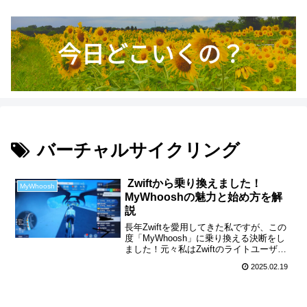
バーチャルサイクリング
Zwiftから乗り換えました！
MyWhoosh
MyWhooshの魅力と始め方を解
説
長年Zwiftを愛用してきた私ですが、この
度「MyWhoosh」に乗り換える決断をし
ました！元々私はZwiftのライトユーザー
だったので、価格改定による値上げが乗
2025.02.19
り換え要因の一つです。そのような状況
下で「MyWhoosh」に出会いました。
「...