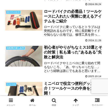
がたくさんあります！サイクリングで行
2024.09.24
きやすい、私たちが実際に訪れたスポッ
トをエリア別にご紹介。荒川に沿って東
ロードバイクの必需品！ツールケ
ロードバイク
京と埼玉の気軽に...
ースに入れたい実際に使えるアイ
テムをご紹介
ロードバイクに乗っているとトラブルは
突然訪れるものです。特に長距離ライド
や知らない土地では、修理工具を持って
いるかどうかでライドの継続にが大きく
2024.11.26
影響します。本記事では、ロードバイク
に乗る際にツールケースに入れて携帯し
初心者がやりがちなミス10選とそ
自転車の楽しみ方
ておきたい修理系アイテム...
の対策｜私も通った“あるある”失
敗と解決法
ロードバイクやミニベロに乗り始めて間
もないころ、「あ、やっちゃったな…」
という経験は誰にでもあると思います。
私自身もそうでした！空気圧を確認しな
2025.10.14
いまま出発して走りが重くなったり、荷
物を詰め込みすぎて走行がしんどくなっ
ミニベロで役立つ便利グッズを紹
ミニベロ
たり、最初の数キロで飛ば...
介！ツールケースの中身を大公
開！
ミニベロでの遠出はワクワクするもので
すが、予期せぬトラブルへの備えは万全
メニュー
ホーム
検索
トップ
サイドバー
ですか？折り畳み自転車なら輪行バッグ