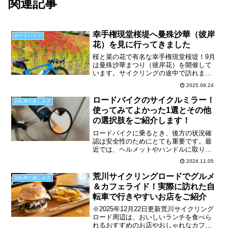
関連記事
幸手権現堂桜堤へ曼殊沙華（彼岸
ロードバイク
花）を見に行ってきました
桜と菜の花で有名な幸手権現堂桜堤！9月
は曼殊沙華まつり（彼岸花）を開催して
います。サイクリングの途中で訪れまし
たが、今年（2025年）は暑さの影響で開
2025.09.24
花が遅れているようで、訪問した9月22日
現在ではまだまだといった感じでした。
ロードバイクのサイクルミラー！
自転車の楽しみ方
満開は見ること...
使ってみてよかった1選とその他
の選択肢をご紹介します！
ロードバイクに乗るとき、後方の状況確
認は安全性のためにとても重要です。最
近では、ヘルメットやハンドルに取り付
けられる小型の後方確認できるミラーが
2024.11.05
増えており、ロードバイクに合わせたデ
ザインや軽量設計のものも多く見られま
荒川サイクリングロードでグルメ
自転車の楽しみ方
す。今回は、私がハンドル...
＆カフェライド！実際に訪れた自
転車で行きやすいお店をご紹介
※2025年12月22日更新荒川サイクリング
ロード周辺は、おいしいランチを食べら
れるおすすめのお店やおしゃれなカフェ