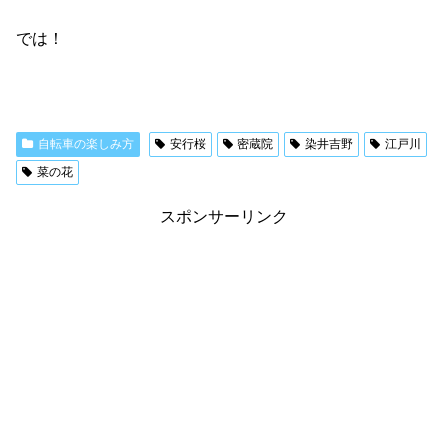
では！
自転車の楽しみ方
安行桜
密蔵院
染井吉野
江戸川
菜の花
スポンサーリンク