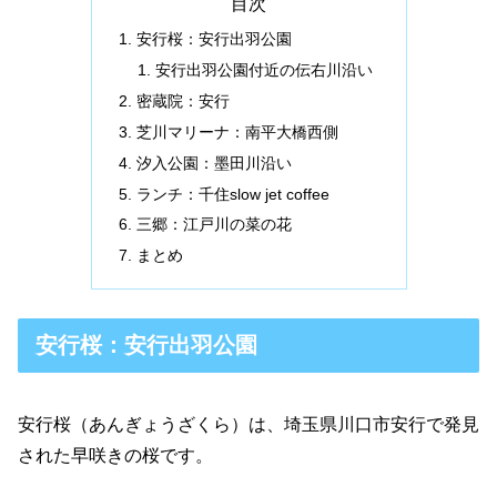
目次
安行桜：安行出羽公園
安行出羽公園付近の伝右川沿い
密蔵院：安行
芝川マリーナ：南平大橋西側
汐入公園：墨田川沿い
ランチ：千住slow jet coffee
三郷：江戸川の菜の花
まとめ
安行桜：安行出羽公園
安行桜（あんぎょうざくら）は、埼玉県川口市安行で発見
された早咲きの桜です。