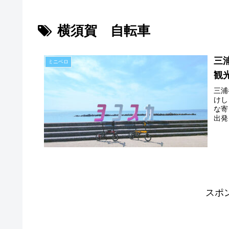
横須賀 自転車
三
ミニベロ
観
三浦
けし
な寄
出発
スポ